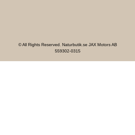
© All Rights Reserved. Naturbutik.se JAX Motors AB
559302-0315