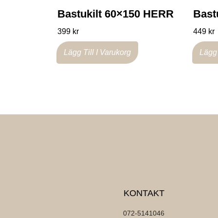
Bastukilt 60×150 HERR
Bast
399
kr
449
kr
Lägg Till I Varukorg
Lägg 
KONTAKT
072-5141046