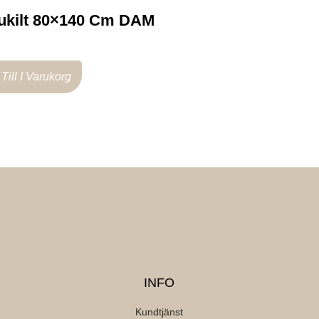
ukilt 80×140 Cm DAM
Till I Varukorg
INFO
Kundtjänst