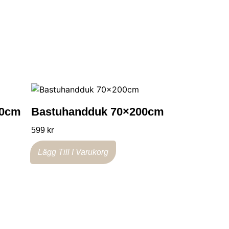
40cm
Bastuhandduk 70×200cm
599
kr
Lägg Till I Varukorg