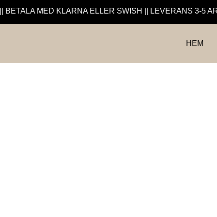
|| BETALA MED KLARNA ELLER SWISH || LEVERANS 3-5
HEM
Bastuhandduka
Klassiska och tidlösa, passar till alla tillfällen och säsonger.