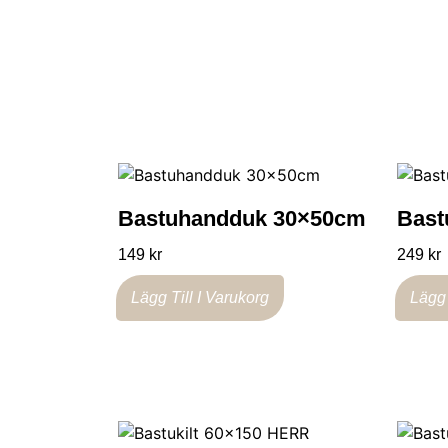
Bastuhandduk 30×50cm
Bast
149
kr
249
kr
Lägg Till I Varukorg
Lägg 