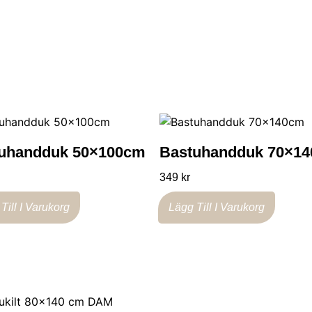
uhandduk 50×100cm
Bastuhandduk 70×1
349
kr
Till I Varukorg
Lägg Till I Varukorg