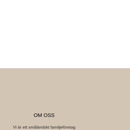
OM OSS
Vi är ett småländskt familjeföretag