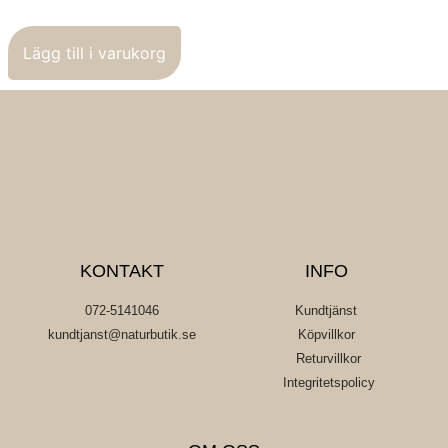
Lägg till i varukorg
KONTAKT
INFO
072-5141046
Kundtjänst
kundtjanst@naturbutik.se
Köpvillkor
Returvillkor
Integritetspolicy