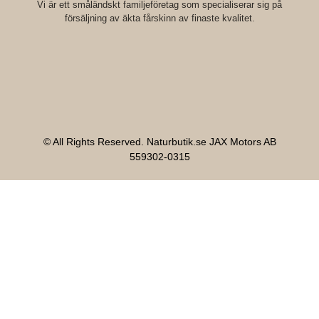
Vi är ett småländskt familjeföretag som specialiserar sig på
försäljning av äkta fårskinn av finaste kvalitet.
© All Rights Reserved. Naturbutik.se JAX Motors AB
559302-0315